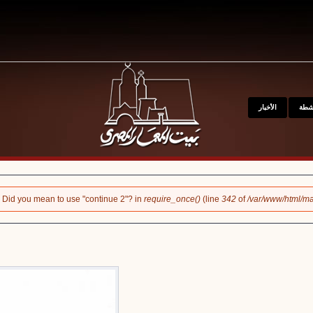
kip to main content
نشطة
الأخبار
k". Did you mean to use "continue 2"? in
require_once()
(line
342
of
/var/www/html/ma