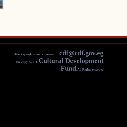
c
Direct questions and comment to
Cultural
The copy ©2016
F