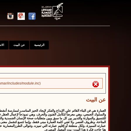
الرئيسية
عن البيت
الا
mar/includes/module.inc
).
Error message
عن البيت
العمارة هي فن البناء القائم على الإبداع والفكر لإيجاد الحيز المناسب لممارسة أنشط
والسلوك الجمعي، وهي معرضاً لتكامل الفنون والحرف. وهي نموذجاً لإعمال العقل في
للتنسيق والموازنة والتدبير بين كل ما سبق وبين متطلبات صحة الإنسان الجسدية و
المتاحة، وظروف العصر. ولا تعني كلمة العمارة مبنى فقط، وإنما تتسع لتشمل معنى ا
عمارته المميزة، ولكل منطقة أو إقليم عمارته التي تميزه. وتتوالى الطرزالمعمارية عب
هنا جاءت فكرة هذا البيت: بيت المعمار المصري.