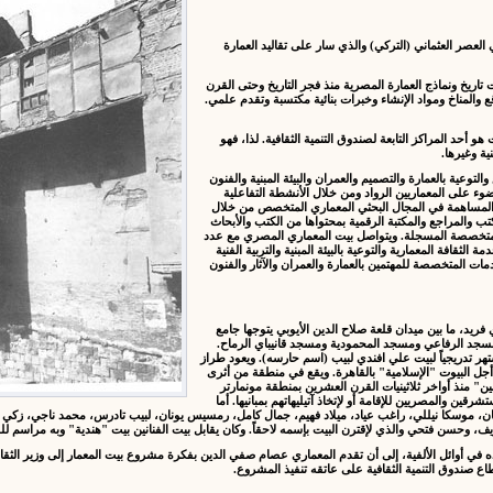
عصر العثماني (التركي) والذي سار على تقاليد العمارة
يت تاريخ ونماذج العمارة المصرية منذ فجر التاريخ وحتى القرن
والمناخ ومواد الإنشاء وخبرات بنائية مكتسبة وتقدم علمي.
هو أحد المراكز التابعة لصندوق التنمية الثقافية. لذا، فهو
ية وغيرها.
وعية بالعمارة والتصميم والعمران والبيئة المبنية والفنون
ضوء على المعماريين الرواد ومن خلال الأنشطة التفاعلية
ى المساهمة في المجال البحثي المعماري المتخصص من خلال
الكتب والمراجع والمكتبة الرقمية بمحتواها من الكتب والأبحاث
 المتخصصة المسجلة. ويتواصل بيت المعماري المصري مع عدد
قافة المعمارية والتوعية بالبيئة المبنية والتربية الفنية
ات المتخصصة للمهتمين بالعمارة والعمران والآثار والفنون
فريد، ما بين ميدان قلعة صلاح الدين الأيوبي يتوجها جامع
سجد الرفاعي ومسجد المحمودية ومسجد قانيباي الرماح.
هر تدريجياً لبيت علي افندي لبيب (اسم حارسه). ويعود طراز
من أجل البيوت "الإسلامية" بالقاهرة. ويقع في منطقة من أثرى
نين" منذ أواخر ثلاثينيات القرن العشرين بمنطقة مونمارتر
رقين والمصريين للإقامة أو لإتخاذ آتيليهاتهم بمبانيها. أما
رتان، موسكا نيللي، راغب عياد، ميلاد فهيم، جمال كامل، رمسيس يونان، لبيب تادرس، محمد ناجي، زكي
ريف، وحسن فتحي والذي لإقترن البيت بإسمه لاحقاً. وكان يقابل بيت الفنانين بيت "هندية" وبه مراسم ل