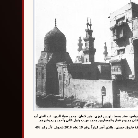
 بولس، سند بسطا، لويس فوزي، منير كنعان، محمد ضياء الدين، عبد الغني أبو
لفنان ممدوح عمار والمعماريين محمد مهيب ونبيل غالي وأحمد ربيع وغيرهم.
وبعد وفاة المعماري العالمي حسن فتحي في عام 1989 أهمل البيت إلى أن تم تجديده في أوائل الألفية، إلى أن تقدم المعماري عصام صفي الدين بفكرة مشروع بيت المعمار إلى وزير الثقافة فاروق حسني، والذي أصر قراراً برقم 19 لعام 2010 بتحويل الأثر رقم 497