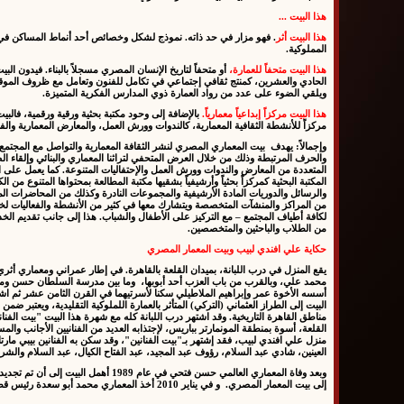
هذا البيت ...
هذا البيت أثر
. فهو مزار في حد ذاته. نموذج لشكل وخصائص أحد أنماط المساكن في ال
المملوكية.
هذا البيت متحفاً للعمارة
،
أو متحفاً لتاريخ الإنسان المصري مسجلاً بالبناء. فيدون الب
الحادي والعشرين، كمنتج ثقافي إجتماعي في تكامل للفنون وتعامل مع ظروف الموقع 
ويلقي الضوء على عدد من رواد العمارة ذوي المدارس الفكرية المتميزة.
هذا البيت مركزاً إبداعياً معمارياً
.
بالإضافة إلى وحود مكتبة بحثية ورقية ورقمية، فالبيت 
مركزاً للأنشطة الثقافية المعمارية، كالندوات وورش العمل، والمعارض المعمارية والفن
وإجمالاً:
يهدف بيت المعماري المصري لنشر الثقافة المعمارية والتواصل مع المجتمع والت
والحرف المرتبطة وذلك من خلال العرض المتحفي لتراثنا المعماري والبنائي وإلقاء ال
المتعددة من المعارض والندوات وورش العمل والإحتفاليات المتنوعة. كما يعمل عل
المكتبة البحثية كمركزاً بحثياً وأرشيفياً بشقيها مكتبة المطالعة بمحتواها المتنوع من 
والرسائل والدوريات المادة الأرشيفية والمجموعات النادرة وكذلك من المحاضرات
من المراكز والمنشآت المتخصصة ويتشارك معها في كثير من الأنشطة والفعاليات لخدمة الث
لكافة أطياف المجتمع – مع التركيز على الأطفال والشباب. هذا إلى جانب تقديم الخدم
من الطلاب والباحثين والمتخصصين.
حكاية علي افندي لبيب وبيت المعمار المصري
يقع المنزل في درب اللبانة، بميدان القلعة بالقاهرة. في إطار عمراني ومعماري أثري 
محمد علي، وبالقرب من باب العزب أحد أبوبها، وما بين مدرسة السلطان حسن وم
أسسه الأخوة عمر وإبراهيم الملاطيلي سكنا لأسرتيهما في القرن الثامن عشر ثم اشت
البيت إلى الطراز العثماني (التركي) المتأثر بالعمارة اللملوكية التقليدية، ويعتبر ض
مناطق القاهرة التاريخية. وقد اشتهر درب اللبانة كله مع شهرة هذا البيت "بيت الفنا
القلعة، أسوة بمنطقة المونمارتر بباريس، لإجتذابه العديد من الفنانيين الأجانب والمستش
منزل علي افندي لبيب، فقد إشتهر بـ"بيت الفنانين"، وقد سكن به الفنانين بيبي ما
العينين، شادي عبد السلام، رؤوف عبد المجيد، عبد الفتاح الكيال، عبد السلام والش
إلى بيت المعمار المصري. و في يناير 2010 أخذ المعماري محمد أبو سعدة رئيس قطاع صندوق التنمية الثقافية على عاتقه تنفيذ المشروع.