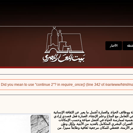
kip to main content
نشطة
الأخبار
k". Did you mean to use "continue 2"? in
require_once()
(line
342
of
/var/www/html/ma
ة ووظائف الحياة. والعمارة أشمل ما يعبر عن الثقافة الإنسانية
 التعامل مع المناخ وعلم الإنشاء. العمارة فعل قصدي إرادي
النفسية لممارسة الحياة في أفضل صياغة وحسب الإمكانات
لعمران البشري المتكامل بالعديد من الأبنية. ولكل وطن
ر الأزمنة، فتعطي للمكان مرجعية ثقافية وطابعاً مميزاً. من