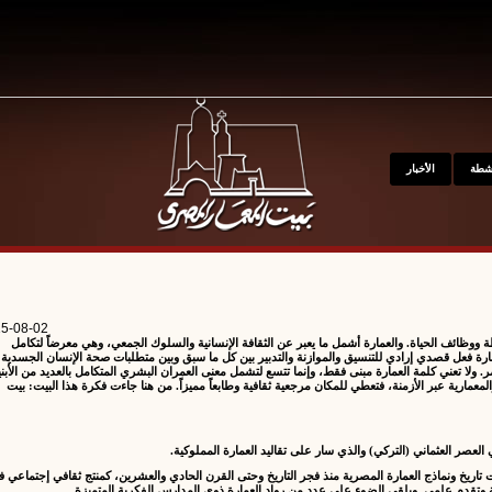
kip to main content
نشطة
الأخبار
5-08-02
طة ووظائف الحياة. والعمارة أشمل ما يعبر عن الثقافة الإنسانية والسلوك الجمعي، وهي معرضاً لتكامل
عمارة فعل قصدي إرادي للتنسيق والموازنة والتدبير بين كل ما سبق وبين متطلبات صحة الإنسان الجسدية
لا تعني كلمة العمارة مبنى فقط، وإنما تتسع لتشمل معنى العمران البشري المتكامل بالعديد من الأبني
معمارية عبر الأزمنة، فتعطي للمكان مرجعية ثقافية وطابعاً مميزاً. من هنا جاءت فكرة هذا البيت: بيت
عصر العثماني (التركي) والذي سار على تقاليد العمارة المملوكية.
لبيت تاريخ ونماذج العمارة المصرية منذ فجر التاريخ وحتى القرن الحادي والعشرين، كمنتج ثقافي إجتماعي 
ة وتقدم علمي. ويلقي الضوء على عدد من رواد العمارة ذوي المدارس الفكرية المتميزة.