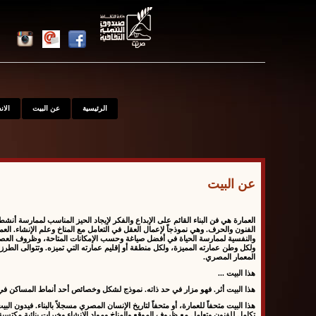
الرئيسية
عن البيت
الا
عن البيت
العمارة هي فن البناء القائم على الإبداع والفكر لإيجاد الحيز المناسب لممارسة أنش
الفنون والحرف. وهي نموذجاً لإعمال العقل في التعامل مع المناخ وعلم الإنشاء. ال
والنفسية لممارسة الحياة في أفضل صياغة وحسب الإمكانات المتاحة، وظروف العصر. و
ولكل وطن عمارته المميزة، ولكل منطقة أو إقليم عمارته التي تميزه. وتتوالى الطرزال
المعمار المصري.
هذا البيت ...
هذا البيت أثر
. فهو مزار في حد ذاته. نموذج لشكل وخصائص أحد أنماط المساكن في ال
هذا البيت متحفاً للعمارة
، أو متحفاً لتاريخ الإنسان المصري مسجلاً بالبناء. فيدون ا
تكامل للفنون وتعامل مع ظروف الموقع والمناخ ومواد الإنشاء وخبرات بنائية مكتسب