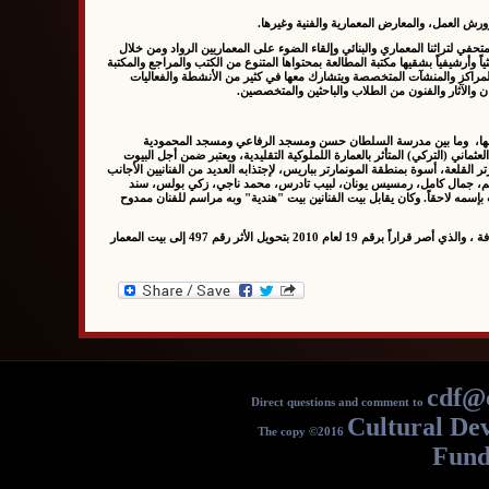
 وورش العمل، والمعارض المعمارية والفنية وغيرها.
في لتراثنا المعماري والبنائي وإلقاء الضوء على المعماريين الرواد ومن خلال
وأرشيفياً بشقيها مكتبة المطالعة بمحتواها المتنوع من الكتب والمراجع والمكتبة
لمراكز والمنشآت المتخصصة ويتشارك معها في كثير من الأنشطة والفعاليات
ان والآثار والفنون من الطلاب والباحثين والمتخصصين.
د أبوبها، وما بين مدرسة السلطان حسن ومسجد الرفاعي ومسجد المحمودية
اني (التركي) المتأثر بالعمارة اللملوكية التقليدية، ويعتبر ضمن أجل البيوت
 القلعة، أسوة بمنطقة المونمارتر بباريس، لإجتذابه العديد من الفنانيين الأجانب
لاد فهيم، جمال كامل، رمسيس يونان، لبيب تادرس، محمد ناجي، زكي بولس، سند
إسمه لاحقاً. وكان يقابل بيت الفنانين بيت "هندية" وبه مراسم للفنان ممدوح
وبعد وفاة المعماري العالمي حسن فتحي في عام 1989 أهمل البيت إلى أن تم تجديده في أوائل الألفية، إلى أن تقدم المعماري عصام صفي الدين بفكرة مشروع بيت المعمار إلى وزير الثقافة ، والذي أصر قراراً برقم 19 لعام 2010 بتحويل الأثر رقم 497 إلى بيت المعمار
cdf@c
Direct questions and comment to
Cultural De
The copy ©2016
Fun