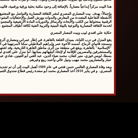
هذا البيت مركزاً إبداعياً معمارياً
. بالإضافة إلى وحود مكتبة بحثية ورقية ورقمية، فالبيت
وإجمالاً:
يهدف بيت المعماري المصري لنشر الثقافة المعمارية والتواصل مع المجتمع وال
الأنشطة التفاعلية المتعددة من المعارض والندوات وورش العمل والإحتفاليات المتنوعة
الرقمية بمحتواها من الكتب والأبحاث والرسائل والدوريات المادة الأرشيفية والم
لخدمة الثقافة المعمارية والتوعية بالبيئة المبنية والتربية الفنية لكافة أطياف الم
حكاية علي افندي لبيب وبيت المعمار المصري
يقع المنزل في درب اللبانة، بميدان القلعة بالقاهرة. في إطار عمراني ومعماري أ
ومسجد قانيباي الرماح. أسسه الأخوة عمر وإبراهيم الملاطيلي سكنا لأسرتيهما في القر
"الإسلامية" بالقاهرة. ويقع في منطقة من أثرى مناطق القاهرة التاريخية. وقد اشتهر 
والمستشرقين والمصريين للإقامة أو لإتخاذ آتيليهاتهم بمبانيها. أما منزل علي افند
بسطا، لويس فوزي، منير كنعان، محمد ضياء الدين، عبد الغني أبو العينين، شادي عبد
عمار والمعماريين محمد مهيب ونبيل غالي وأحمد ربيع وغيرهم.
المصري. و في يناير 2010 أخذ المعماري محمد أبو سعدة رئيس قطاع صندوق التنمية الثقافية على عاتقه تنفيذ المشروع.