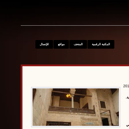
S
المكتبة الرقمية
المتحف
مواقع
للإتصال
201
ة.
في