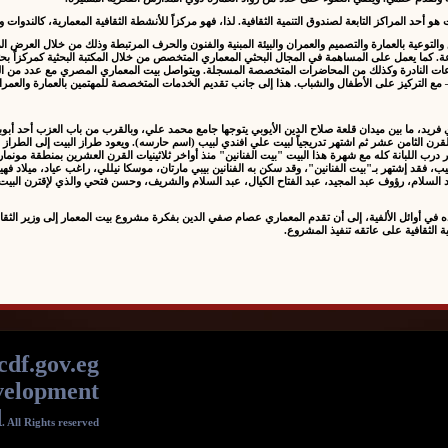
 هو أحد المراكز التابعة لصندوق التنمية الثقافية. لذا، فهو مركزاً للأنشطة الثقافية المعمارية، كالندوات
توعية بالعمارة والتصميم والعمران والبيئة المبنية والفنون والحرف المرتبطة وذلك من خلال العرض المتح
. كما يعمل على المساهمة في المجال البحثي المعماري المتخصص من خلال المكتبة البحثية كمركزاً بحثياً 
جموعات النادرة وكذلك من المحاضرات المتخصصة المسجلة. ويتواصل بيت المعماري المصري مع عدد من ا
جتمع – مع التركيز على الأطفال والشباب. هذا إلى جانب تقديم الخدمات المتخصصة للمهتمين بالعمارة والعمر
ثري فريد، ما بين ميدان قلعة صلاح الدين الأيوبي يتوجها جامع محمد علي، وبالقرب من باب العزب أح
ن الثامن عشر ثم اشتهر تدريجياً لبيت علي افندي لبيب (اسم حارسه). ويعود طراز البيت إلى الطراز العثم
درب اللبانة كله مع شهرة هذا البيت "بيت الفنانين" منذ أواخر ثلاثينيات القرن العشرين بمنطقة مونمارتر
ي لبيب، فقد إشتهر بـ"بيت الفنانين"، وقد سكن به الفنانين بيبي مارتان، موسكا نيللي، راغب عياد، مي
 السلام، رؤوف عبد المجيد، عبد الفتاح الكيال، عبد السلام والشريف، وحسن فتحي والذي لإقترن البيت ب
df.gov.eg
velopment
d
. All Rights reserved